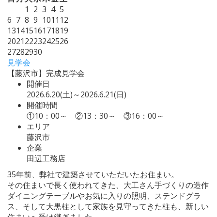
1
2
3
4
5
6
7
8
9
10
11
12
13
14
15
16
17
18
19
20
21
22
23
24
25
26
27
28
29
30
見学会
【藤沢市】完成見学会
開催日
2026.6.20(土)～2026.6.21(日)
開催時間
①10：00～ ②13：30～ ③16：00～
エリア
藤沢市
企業
田辺工務店
35年前、弊社で建築させていただいたお住まい。
その住まいで長く使われてきた、大工さん手づくりの造作
ダイニングテーブルやお気に入りの照明、ステンドグラ
ス、そして大黒柱として家族を見守ってきた柱も、新しい
住まいへ受け継ぎました。