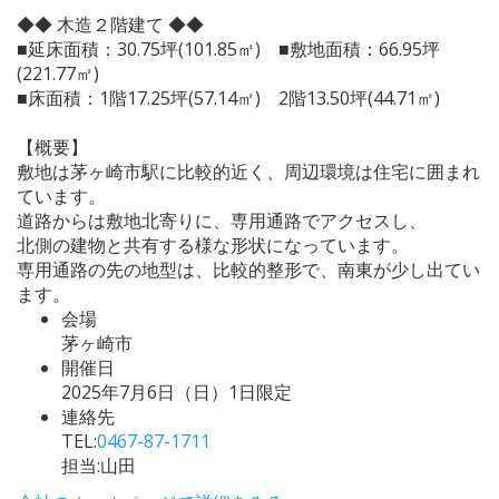
◆◆ 木造２階建て ◆◆
■延床面積：30.75坪(101.85㎡) ■敷地面積：66.95坪
(221.77㎡)
■床面積：1階17.25坪(57.14㎡) 2階13.50坪(44.71㎡)
【概要】
敷地は茅ヶ崎市駅に比較的近く、周辺環境は住宅に囲まれ
ています。
道路からは敷地北寄りに、専用通路でアクセスし、
北側の建物と共有する様な形状になっています。
専用通路の先の地型は、比較的整形で、南東が少し出てい
ます。
会場
茅ヶ崎市
開催日
2025年7月6日（日）1日限定
連絡先
TEL:
0467-87-1711
担当:山田