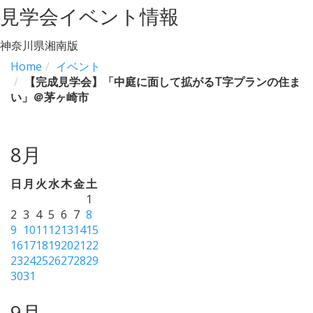
見学会イベント情報
神奈川県湘南版
Home
イベント
【完成見学会】「中庭に面して拡がるT字プランの住ま
い」＠茅ヶ崎市
8月
日
月
火
水
木
金
土
1
2
3
4
5
6
7
8
9
10
11
12
13
14
15
16
17
18
19
20
21
22
23
24
25
26
27
28
29
30
31
9月