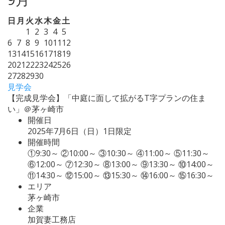
日
月
火
水
木
金
土
1
2
3
4
5
6
7
8
9
10
11
12
13
14
15
16
17
18
19
20
21
22
23
24
25
26
27
28
29
30
見学会
【完成見学会】「中庭に面して拡がるT字プランの住ま
い」＠茅ヶ崎市
開催日
2025年7月6日（日）1日限定
開催時間
①9:30～ ②10:00～ ③10:30～ ④11:00～ ⑤11:30～
⑥12:00～ ⑦12:30～ ⑧13:00～ ⑨13:30～ ⑩14:00～
⑪14:30～ ⑫15:00～ ⑬15:30～ ⑭16:00～ ⑮16:30～
エリア
茅ヶ崎市
企業
加賀妻工務店